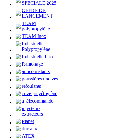
SPECIALE 2025
OFFRE DE
LANCEMENT
TEAM
polypropylène
TEAM Inox
Industrielle
Polypropylène
Industrielle Inox
Ramonage
anticolmatants
poussières nocives
refoulants
cuve polyéthylène
à télécommande
injecteurs
extracteurs
Planet
dorsaux
ATEX