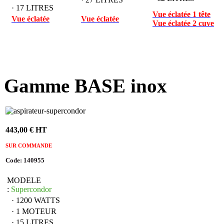
· 17 LITRES
Vue éclatée 1 tête
Vue éclatée
Vue éclatée
Vue éclatée 2 cuve
Gamme BASE inox
443,00 € HT
SUR COMMANDE
Code: 140955
MODELE
:
Supercondor
· 1200 WATTS
· 1 MOTEUR
· 15 LITRES