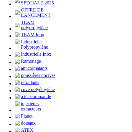
SPECIALE 2025
OFFRE DE
LANCEMENT
TEAM
polypropylène
TEAM Inox
Industrielle
Polypropylène
Industrielle Inox
Ramonage
anticolmatants
poussières nocives
refoulants
cuve polyéthylène
à télécommande
injecteurs
extracteurs
Planet
dorsaux
ATEX